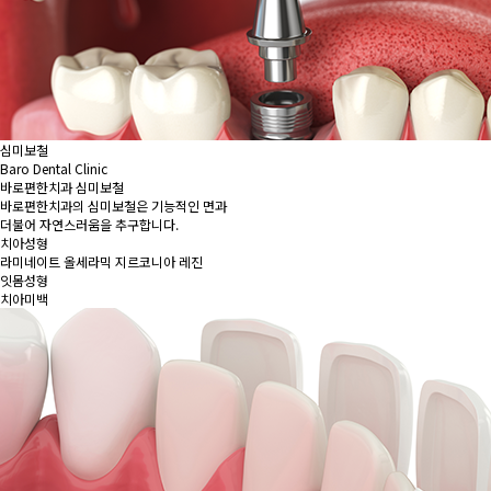
심미보철
Baro Dental Clinic
바로편한치과 심미보철
바로편한치과의 심미보철은 기능적인 면과
더불어 자연스러움을 추구합니다.
치아성형
라미네이트
올세라믹
지르코니아
레진
잇몸성형
치아미백