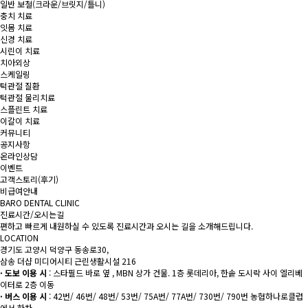
일반 보철
(크라운/브릿지/틀니)
충치 치료
잇몸 치료
신경 치료
시린이 치료
치아외상
스케일링
턱관절 질환
턱관절 물리치료
스플린트 치료
이갈이 치료
커뮤니티
공지사항
온라인상담
이벤트
고객스토리(후기)
비급여안내
BARO DENTAL CLINIC
진료시간/오시는길
편하고 빠르게 내원하실 수 있도록 진료시간과 오시는 길을 소개해드립니다.
LOCATION
경기도 고양시 덕양구 동송로30,
삼송 더샵 미디어시티 근린생활시설 216
· 도보 이용 시
: 스타필드 바로 옆 , MBN 상가 건물. 1층 롯데리아, 한솥 도시락 사이 엘리베
이터로 2층 이동
· 버스 이용 시
: 42번/ 46번/ 48번/ 53번/ 75A번/ 77A번/ 730번/ 790번 농협하나로클럽
에서 하차