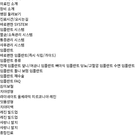
의료진 소개
장비 소개
병원 둘러보기
진료시간/오시는길
바로편한 SYSTEM
임플란트 시스템
멸균/소독관리 시스템
통증관리 시스템
사후관리 시스템
임플란트
바로편한 임플란트
(즉시 식립/가이드)
임플란트 종류
전체 임플란트
앞니/어금니 임플란트
뼈이식 임플란트
당뇨/고혈압 임플란트
수면 임플란트
임플란트 틀니
보험 임플란트
임플란트 재수술
임플란트 FAQ
심미보철
치아성형
라미네이트
올세라믹
지르코니아
레진
잇몸성형
치아미백
레진 빌드업
레진 빌드업
사랑니 발치
사랑니 발치
종합진료