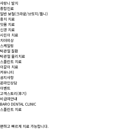
사랑니 발치
종합진료
일반 보철
(크라운/브릿지/틀니)
충치 치료
잇몸 치료
신경 치료
시린이 치료
치아외상
스케일링
턱관절 질환
턱관절 물리치료
스플린트 치료
이갈이 치료
커뮤니티
공지사항
온라인상담
이벤트
고객스토리(후기)
비급여안내
BARO DENTAL CLINIC
스플린트 치료
편하고 빠르게 치료 가능합니다.