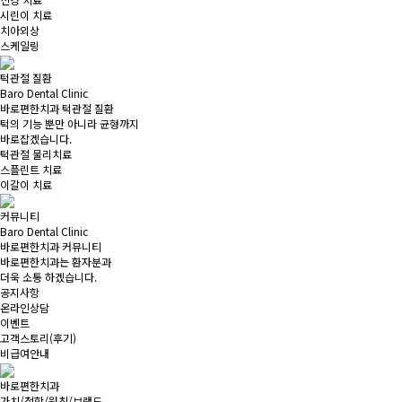
시린이 치료
치아외상
스케일링
턱관절 질환
Baro Dental Clinic
바로편한치과 턱관절 질환
턱의 기능 뿐만 아니라 균형까지
바로잡겠습니다.
턱관절 물리치료
스플린트 치료
이갈이 치료
커뮤니티
Baro Dental Clinic
바로편한치과 커뮤니티
바로편한치과는 환자분과
더욱 소통 하겠습니다.
공지사항
온라인상담
이벤트
고객스토리(후기)
비급여안내
바로편한치과
가치/철학/원칙/브랜드