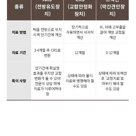
종류
(전방유도장
(교합안정화
(악간견인장
치)
장치)
치)
장기적으로
위, 아래 고무줄을
턱을 전방으로 위치
치료 방법
사용하면서 서서히
걸어 개방 교합을
시켜 단기간에 개선
개선
개선
3-4개월 후 CRS로
치료 기간
12개월
8-12개월
변환
단기간에 확실한
효과를 주지만
교합
상태에 따라 트랙션
상태에 따라 물리
변화가 올 수 있어
후
'교정치료'로
특이 사항
치료와
병행해야 할
전문의
상담 하에
마무리
해야 할
수도 있음
치료가 이루어져야
수도 있음
함