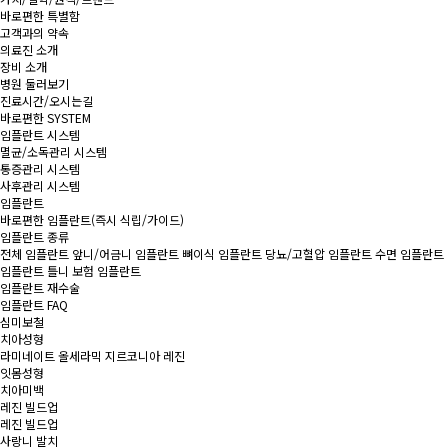
바로편한 특별함
고객과의 약속
의료진 소개
장비 소개
병원 둘러보기
진료시간/오시는길
바로편한 SYSTEM
임플란트 시스템
멸균/소독관리 시스템
통증관리 시스템
사후관리 시스템
임플란트
바로편한 임플란트
(즉시 식립/가이드)
임플란트 종류
전체 임플란트
앞니/어금니 임플란트
뼈이식 임플란트
당뇨/고혈압 임플란트
수면 임플란트
임플란트 틀니
보험 임플란트
임플란트 재수술
임플란트 FAQ
심미보철
치아성형
라미네이트
올세라믹
지르코니아
레진
잇몸성형
치아미백
레진 빌드업
레진 빌드업
사랑니 발치