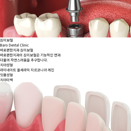
심미보철
Baro Dental Clinic
바로편한치과 심미보철
바로편한치과의 심미보철은 기능적인 면과
더불어 자연스러움을 추구합니다.
치아성형
라미네이트
올세라믹
지르코니아
레진
잇몸성형
치아미백