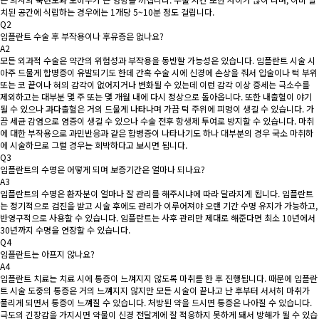
치된 공간에 식립하는 경우에는 1개당 5~10분 정도 걸립니다.
Q2
임플란트 수술 후 부작용이나 후유증은 없나요?
A2
모든 외과적 수술은 약간의 위험성과 부작용을 동반할 가능성은 있습니다. 임플란트 시술 시
아주 드물게 합병증이 유발되기도 한데 간혹 수술 시에 신경에 손상을 줘서 입술이나 턱 부위
또는 코 끝이나 혀의 감각이 없어지거나 변화될 수 있는데 이런 감각 이상 증세는 극소수를
제외하고는 대부분 몇 주 또는 몇 개월 내에 다시 정상으로 돌아옵니다. 또한 내출혈이 야기
될 수 있으나 과다출혈은 거의 드물게 나타나며 가끔 턱 주위에 피멍이 생길 수 있습니다. 가
끔 세균 감염으로 염증이 생길 수 있으나 수술 전후 항생제 투여로 방지할 수 있습니다. 마취
에 대한 부작용으로 과민반응과 같은 합병증이 나타나기도 하나 대부분의 경우 국소 마취하
에 시술하므로 그럴 경우는 희박하다고 보시면 됩니다.
Q3
임플란트의 수명은 어떻게 되며 보증기간은 얼마나 되나요?
A3
임플란트의 수명은 환자분이 얼마나 잘 관리를 해주시냐에 따라 달라지게 됩니다. 임플란트
는 정기적으로 검진을 받고 시술 후에도 관리가 이루어져야 오랜 기간 수명 유지가 가능하고,
반영구적으로 사용할 수 있습니다. 임플란트는 사후 관리만 제대로 해준다면 최소 10년에서
30년까지 수명을 연장할 수 있습니다.
Q4
임플란트는 아프지 않나요?
A4
임플란트 치료는 치료 시에 통증이 느껴지지 않도록 마취를 한 후 진행됩니다. 때문에 임플란
트 시술 도중의 통증은 거의 느껴지지 않지만 모든 시술이 끝나고 난 후부터 서서히 마취가
풀리게 되면서 통증이 느껴질 수 있습니다. 처방된 약을 드시면 통증은 나아질 수 있습니다.
극도의 긴장감을 가지시면 약물이 신경 전달계에 잘 적응하지 못하게 돼서 방해가 될 수 있습