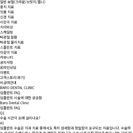
일반 보철
(크라운/브릿지/틀니)
충치 치료
잇몸 치료
신경 치료
시린이 치료
치아외상
스케일링
턱관절 질환
턱관절 물리치료
스플린트 치료
이갈이 치료
커뮤니티
공지사항
온라인상담
이벤트
고객스토리(후기)
비급여안내
BARO DENTAL CLINIC
임플란트 FAQ
임플란트 시술에 대한 궁금점
Baro Dental Clinic
임플란트 FAQ
Q1
수술 시간이 오래 걸리나요?
A1
임플란트 수술은 치과 치료 중에서도 특히 섬세함과 정밀함이 요구되는 치료입니다. 수술하
는 의사의 숙련도와 노하우가 큰 영향을 끼칩니다. 수술 시간 또한 차이가 많이 나며, 이미 발