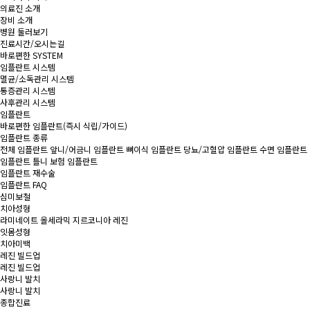
의료진 소개
장비 소개
병원 둘러보기
진료시간/오시는길
바로편한 SYSTEM
임플란트 시스템
멸균/소독관리 시스템
통증관리 시스템
사후관리 시스템
임플란트
바로편한 임플란트
(즉시 식립/가이드)
임플란트 종류
전체 임플란트
앞니/어금니 임플란트
뼈이식 임플란트
당뇨/고혈압 임플란트
수면 임플란트
임플란트 틀니
보험 임플란트
임플란트 재수술
임플란트 FAQ
심미보철
치아성형
라미네이트
올세라믹
지르코니아
레진
잇몸성형
치아미백
레진 빌드업
레진 빌드업
사랑니 발치
사랑니 발치
종합진료